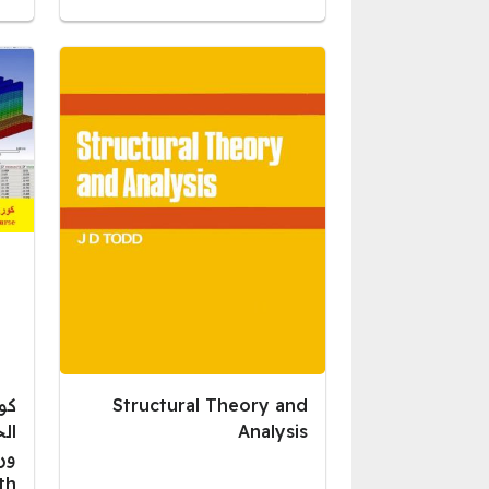
Structural Theory and
كو
Analysis
ال
th