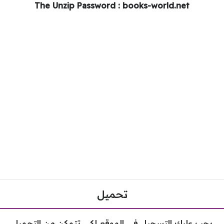
The Unzip Password : books-world.net
تحميل
يجب عليك التسجيل في الموقع لكي تتمكن من التحميل