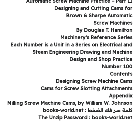
Automatic Screw Machine Practice – Part 
Designing and Cutting Cams f
Brown & Sharpe Automat
Screw Machin
By Douglas T. Hamilt
Machinery’s Reference Seri
Each Number is a Unit in a Series on Electrical a
Steam Engineering Drawing and Machi
Design and Shop Practi
Number 1
Conten
Designing Screw Machine Ca
Cams for Screw Slotting Attachmen
Append
Milling Screw Machine Cams, by William W. Johns
ة سر فك الضغط : books-world.net
The Unzip Password : books-world.n